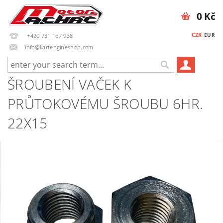
0 Kč
CZK
EUR
+420 731 167 938
info@kartengineshop.com
ŠROUBENÍ VAČEK K
PRŮTOKOVÉMU ŠROUBU 6HR.
22X15